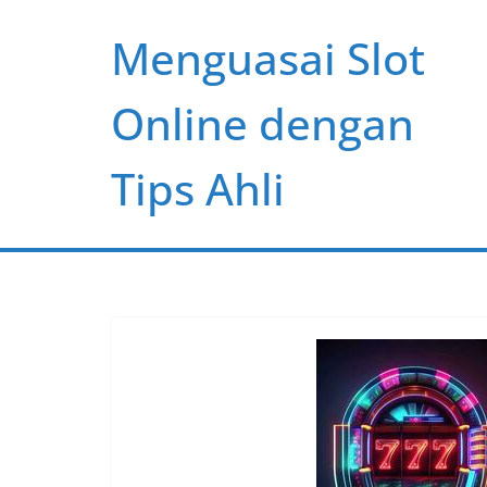
Skip
Menguasai Slot
to
content
Online dengan
Tips Ahli