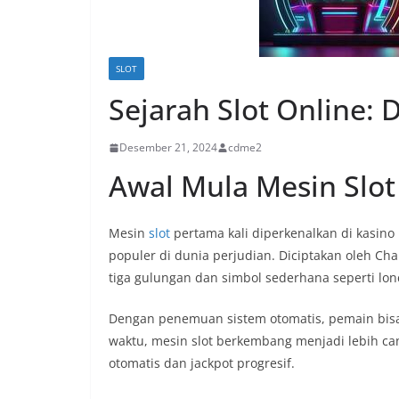
SLOT
Sejarah Slot Online: D
Desember 21, 2024
cdme2
Awal Mula Mesin Slot
Mesin
slot
pertama kali diperkenalkan di kasino
populer di dunia perjudian. Diciptakan oleh C
tiga gulungan dan simbol sederhana seperti lonc
Dengan penemuan sistem otomatis, pemain bisa
waktu, mesin slot berkembang menjadi lebih c
otomatis dan jackpot progresif.