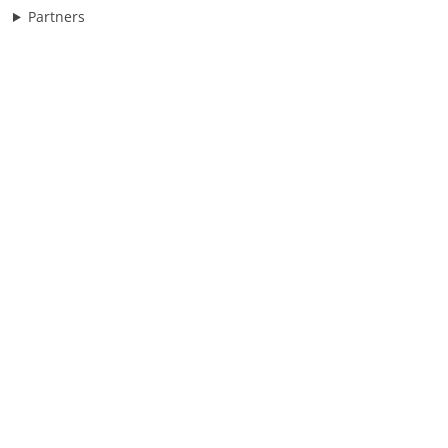
Partners