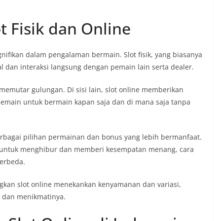
t Fisik dan Online
ignifikan dalam pengalaman bermain. Slot fisik, yang biasanya
 dan interaksi langsung dengan pemain lain serta dealer.
emutar gulungan. Di sisi lain, slot online memberikan
emain untuk bermain kapan saja dan di mana saja tanpa
berbagai pilihan permainan dan bonus yang lebih bermanfaat.
 untuk menghibur dan memberi kesempatan menang, cara
berbeda.
ngkan slot online menekankan kenyamanan dan variasi,
n dan menikmatinya.