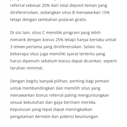
referral sebesar 20% dari total deposit teman yang
direferensikan, sedangkan situs B menawarkan 15%
tetapi dengan tambahan putaran gratis.
Di sisi lain, situs C memiliki program yang lebih
menarik dengan bonus 25% tetapi hanya berlaku untuk
3
teman
pertama yang direferensikan. Selain itu,
beberapa situs juga memiliki syarat tertentu yang
harus dipenuhi sebelum bonus dapat dicairkan, seperti
taruhan minimal.
Dengan begitu banyak pilihan, penting bagi pemain
untuk membandingkan dan memilih situs yang
menawarkan bonus referral paling menguntungkan
sesuai kebutuhan dan gaya bermain mereka.
Keputusan yang tepat dapat meningkatkan
pengalaman
bermain
dan potensi keuntungan.