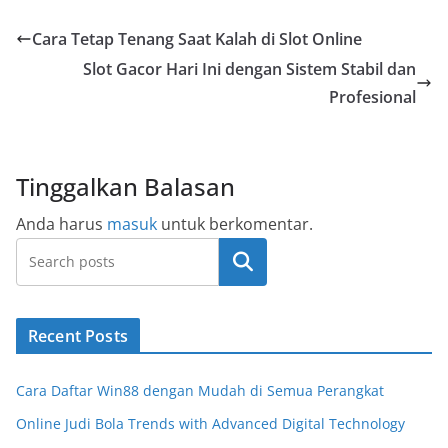
Cara Tetap Tenang Saat Kalah di Slot Online
Slot Gacor Hari Ini dengan Sistem Stabil dan
Profesional
Tinggalkan Balasan
Anda harus
masuk
untuk berkomentar.
Cari
Recent Posts
Cara Daftar Win88 dengan Mudah di Semua Perangkat
Online Judi Bola Trends with Advanced Digital Technology