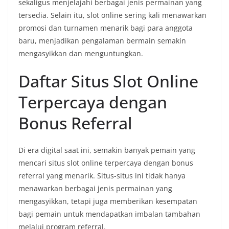
sekaligus menjelajahi berbagai jenis permainan yang
tersedia. Selain itu, slot online sering kali menawarkan
promosi dan turnamen menarik bagi para anggota
baru, menjadikan pengalaman bermain semakin
mengasyikkan dan menguntungkan.
Daftar Situs Slot Online
Terpercaya dengan
Bonus Referral
Di era digital saat ini, semakin banyak pemain yang
mencari situs slot online terpercaya dengan bonus
referral yang menarik. Situs-situs ini tidak hanya
menawarkan berbagai jenis permainan yang
mengasyikkan, tetapi juga memberikan kesempatan
bagi pemain untuk mendapatkan imbalan tambahan
melalui program referral.