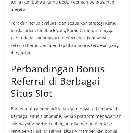
tunjukkan bahwa Kamu peduli dengan pengalaman
mereka.
Terakhir, terus evaluasi dan sesuaikan strategi Kamu
berdasarkan feedback yang Kamu terima, sehingga
Kamu dapat meningkatkan efektivitas kampanye
referral Kamu dan mendapatkan bonus terbesar yang
diinginkan.
Perbandingan Bonus
Referral di Berbagai
Situs Slot
Bonus referral menjadi salah satu daya tarik utama di
berbagai situs slot online. Setiap platform menawarkan
skema yang berbeda, dengan nilai dan persentase
yang bervariasi. Misalnya, situs A memberikan bonus