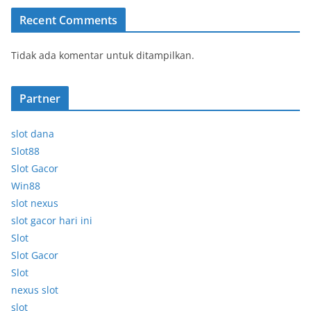
Recent Comments
Tidak ada komentar untuk ditampilkan.
Partner
slot dana
Slot88
Slot Gacor
Win88
slot nexus
slot gacor hari ini
Slot
Slot Gacor
Slot
nexus slot
slot