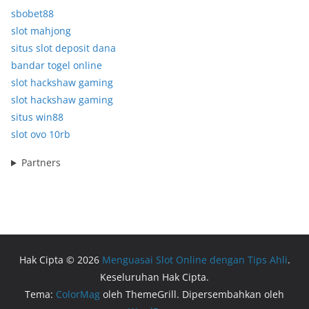
sbobet88
slot mahjong
situs slot deposit dana
bandar togel online
slot hackshaw gaming
slot hackshaw gaming
situs win88
slot ovo 10rb
Partners
Hak Cipta © 2026
Menguasai Slot Online dengan Tips Ahli
.
Keseluruhan Hak Cipta.
Tema:
ColorMag
oleh ThemeGrill. Dipersembahkan oleh