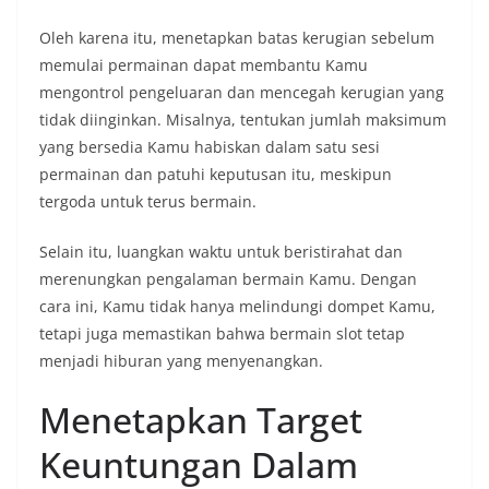
Oleh karena itu, menetapkan batas kerugian sebelum
memulai permainan dapat membantu Kamu
mengontrol pengeluaran dan mencegah kerugian yang
tidak diinginkan. Misalnya, tentukan jumlah maksimum
yang bersedia Kamu habiskan dalam satu sesi
permainan dan patuhi keputusan itu, meskipun
tergoda untuk terus bermain.
Selain itu, luangkan waktu untuk beristirahat dan
merenungkan pengalaman bermain Kamu. Dengan
cara ini, Kamu tidak hanya melindungi dompet Kamu,
tetapi juga memastikan bahwa bermain slot tetap
menjadi hiburan yang menyenangkan.
Menetapkan Target
Keuntungan Dalam