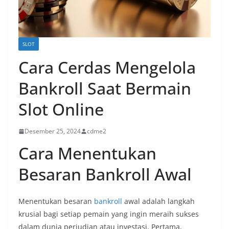
SLOT
Cara Cerdas Mengelola
Bankroll Saat Bermain
Slot Online
Desember 25, 2024
cdme2
Cara Menentukan
Besaran Bankroll Awal
Menentukan besaran
bankroll
awal adalah langkah
krusial bagi setiap pemain yang ingin meraih sukses
dalam dunia perjudian atau investasi. Pertama,