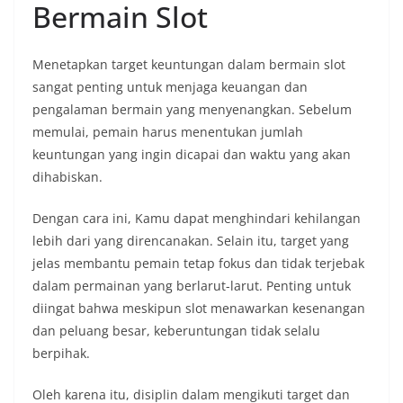
Bermain Slot
Menetapkan target keuntungan dalam bermain slot
sangat penting untuk menjaga keuangan dan
pengalaman bermain yang menyenangkan. Sebelum
memulai, pemain harus menentukan jumlah
keuntungan yang ingin dicapai dan waktu yang akan
dihabiskan.
Dengan cara ini, Kamu dapat menghindari kehilangan
lebih dari yang direncanakan. Selain itu, target yang
jelas membantu pemain tetap fokus dan tidak terjebak
dalam permainan yang berlarut-larut. Penting untuk
diingat bahwa meskipun slot menawarkan kesenangan
dan peluang besar, keberuntungan tidak selalu
berpihak.
Oleh karena itu, disiplin dalam mengikuti target dan