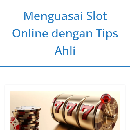
Skip
Menguasai Slot
to
content
Online dengan Tips
Ahli