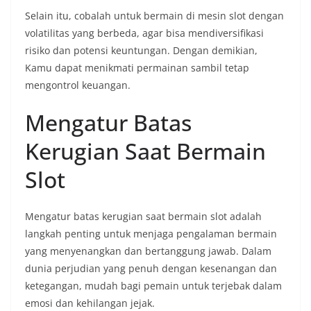
Selain itu, cobalah untuk bermain di mesin slot dengan
volatilitas yang berbeda, agar bisa mendiversifikasi
risiko dan potensi keuntungan. Dengan demikian,
Kamu dapat menikmati permainan sambil tetap
mengontrol keuangan.
Mengatur Batas
Kerugian Saat Bermain
Slot
Mengatur batas kerugian saat bermain slot adalah
langkah penting untuk menjaga pengalaman bermain
yang menyenangkan dan bertanggung jawab. Dalam
dunia perjudian yang penuh dengan kesenangan dan
ketegangan, mudah bagi pemain untuk terjebak dalam
emosi dan kehilangan jejak.