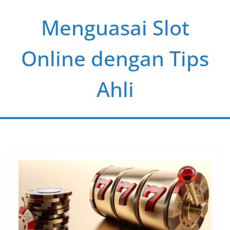
Skip
Menguasai Slot
to
content
Online dengan Tips
Ahli