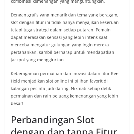
kombinasi kemenangan yang menguntungkan.
Dengan grafis yang menarik dan tema yang beragam,
slot dengan fitur ini tidak hanya menyajikan keseruan
tetapi juga strategi dalam setiap putaran. Pemain
dapat merasakan sensasi yang lebih intens saat
mencoba mengatur gulungan yang ingin mereka
pertahankan, sambil berharap untuk mendapatkan
jackpot yang menggiurkan.
Keberagaman permainan dan inovasi dalam fitur Reel
Hold menjadikan slot online ini pilihan favorit di
kalangan pecinta judi daring. Nikmati setiap detik
permainan dan raih peluang kemenangan yang lebih
besar!
Perbandingan Slot
dengan dan tanpa Fitur