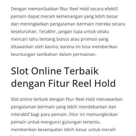
Dengan memanfaatkan fitur Reel Hold secara efektif,
pemain dapat meraih kemenangan yang lebih besar
dan meningkatkan pengalaman bermain mereka secara
keseluruhan. Terakhir, jangan lupa untuk selalu
mencari tahu tentang bonus atau promosi yang
ditawarkan oleh kasino, karena ini bisa memberikan
keuntungan tambahan dalam permainan.
Slot Online Terbaik
dengan Fitur Reel Hold
Slot online terbaik dengan fitur Reel Hold menawarkan
pengalaman bermain yang lebih mendebarkan dan
interaktif bagi para pemain. Fitur ini memungkinkan
pemain untuk mengunci gulungan tertentu,
memberikan kesempatan lebih besar untuk meraih