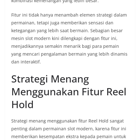
kombinasi kemenangan yang lebih besar.
Fitur ini tidak hanya menambah elemen strategi dalam
permainan, tetapi juga memberikan sensasi dan
ketegangan yang lebih saat bermain. Sebagian besar
mesin slot modern kini dilengkapi dengan fitur ini,
menjadikannya semakin menarik bagi para pemain
yang mencari pengalaman bermain yang lebih dinamis
dan interaktif.
Strategi Menang
Menggunakan Fitur Reel
Hold
Strategi menang menggunakan fitur Reel Hold sangat
penting dalam permainan slot modern, karena fitur ini
memberikan kesempatan ekstra kepada pemain untuk