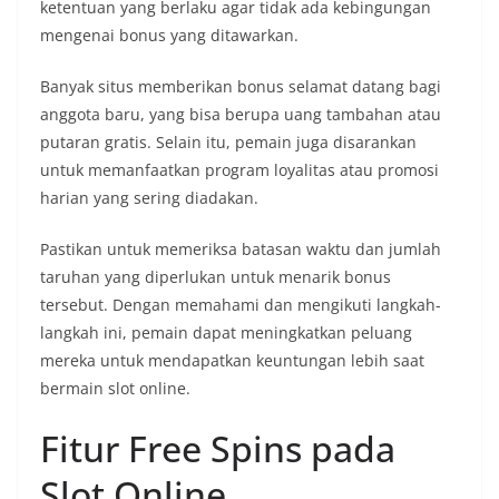
ketentuan yang berlaku agar tidak ada kebingungan
mengenai bonus yang ditawarkan.
Banyak situs memberikan bonus selamat datang bagi
anggota baru, yang bisa berupa uang tambahan atau
putaran gratis. Selain itu, pemain juga disarankan
untuk memanfaatkan program loyalitas atau promosi
harian yang sering diadakan.
Pastikan untuk memeriksa batasan waktu dan jumlah
taruhan yang diperlukan untuk menarik bonus
tersebut. Dengan memahami dan mengikuti langkah-
langkah ini, pemain dapat meningkatkan peluang
mereka untuk mendapatkan keuntungan lebih saat
bermain slot online.
Fitur Free Spins pada
Slot Online