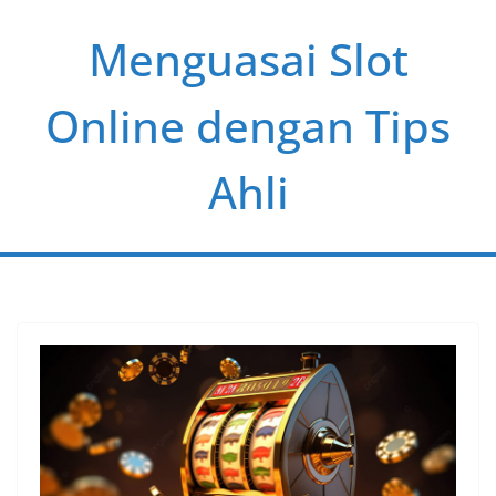
Skip
Menguasai Slot
to
content
Online dengan Tips
Ahli