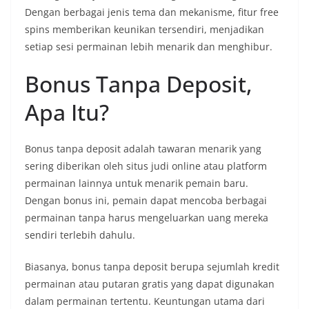
Dengan berbagai jenis tema dan mekanisme, fitur free
spins memberikan keunikan tersendiri, menjadikan
setiap sesi permainan lebih menarik dan menghibur.
Bonus Tanpa Deposit,
Apa Itu?
Bonus tanpa deposit adalah tawaran menarik yang
sering diberikan oleh situs judi online atau platform
permainan lainnya untuk menarik pemain baru.
Dengan bonus ini, pemain dapat mencoba berbagai
permainan tanpa harus mengeluarkan uang mereka
sendiri terlebih dahulu.
Biasanya, bonus tanpa deposit berupa sejumlah kredit
permainan atau putaran gratis yang dapat digunakan
dalam permainan tertentu. Keuntungan utama dari