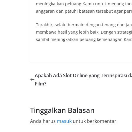
meningkatkan peluang Kamu untuk menang tanpa
anggaran dan patuhi batasan tersebut agar pe
Terakhir, selalu bermain dengan tenang dan ja
membawa hasil yang lebih baik. Dengan strateg
sambil meningkatkan peluang kemenangan Kam
Apakah Ada Slot Online yang Terinspirasi d
Film?
Tinggalkan Balasan
Anda harus
masuk
untuk berkomentar.