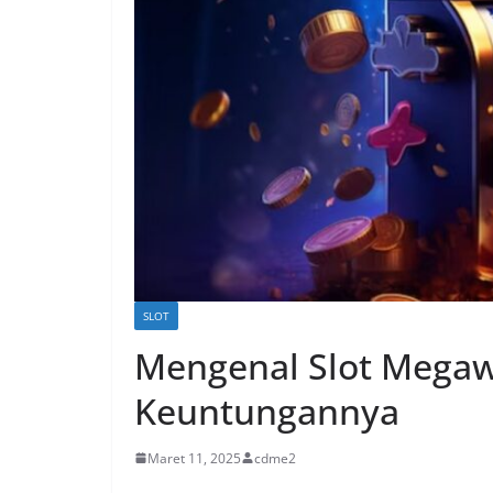
SLOT
Mengenal Slot Megaw
Keuntungannya
Maret 11, 2025
cdme2