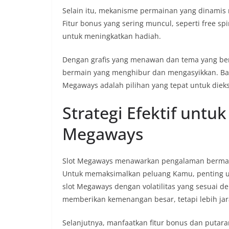
Selain itu, mekanisme permainan yang dinamis
Fitur bonus yang sering muncul, seperti free s
untuk meningkatkan hadiah.
Dengan grafis yang menawan dan tema yang b
bermain yang menghibur dan mengasyikkan. Bagi
Megaways adalah pilihan yang tepat untuk dieks
Strategi Efektif unt
Megaways
Slot Megaways menawarkan pengalaman bermai
Untuk memaksimalkan peluang Kamu, penting u
slot Megaways dengan volatilitas yang sesuai de
memberikan kemenangan besar, tetapi lebih jar
Selanjutnya, manfaatkan fitur bonus dan putaran