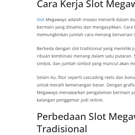
Cara Kerja Slot Mega
Slot
Megaways adalah inovasi menarik dalam d
bermain yang dinamis dan mengasyikkan. Cara 
memungkinkan jumlah cara menang bervariasi se
Berbeda dengan slot tradisional yang memiliki
ribuan kombinasi menang dalam satu putaran. 
simbol, dan jumlah simbol yang muncul akan m
Selain itu, fitur seperti cascading reels dan b
untuk meraih kemenangan besar. Dengan grafis
Megaways menawarkan pengalaman bermain yang 
kalangan penggemar judi online.
Perbedaan Slot Mega
Tradisional