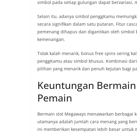
simbol pada setiap gulungan dapat bervariasi,
Selain itu, adanya simbol penggKamu memung
secara signifikan dalam satu putaran. Fitur ca
pemenang dihapus dan digantikan oleh simbol
kemenangan.
Tidak kalah menarik, bonus free spins sering ka
penggKamu atau simbol khusus. Kombinasi dari
pilihan yang menarik dan penuh kejutan bagi pa
Keuntungan Bermain
Pemain
Bermain slot Megaways menawarkan berbagai ke
utamanya adalah jumlah cara menang yang berva
ini memberikan kesempatan lebih besar untuk 