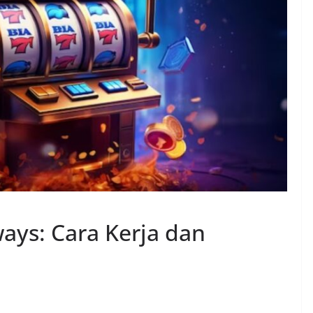
ays: Cara Kerja dan