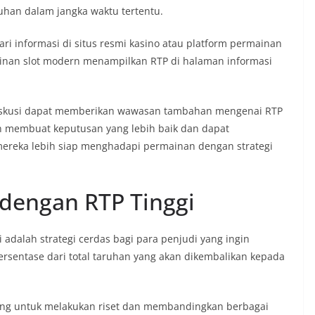
uhan dalam jangka waktu tertentu.
i informasi di situs resmi kasino atau platform permainan
inan slot modern menampilkan RTP di halaman informasi
m diskusi dapat memberikan wawasan tambahan mengenai RTP
 membuat keputusan yang lebih baik dan dapat
ereka lebih siap menghadapi permainan dengan strategi
 dengan RTP Tinggi
i adalah strategi cerdas bagi para penjudi yang ingin
sentase dari total taruhan yang akan dikembalikan kepada
ing untuk melakukan riset dan membandingkan berbagai