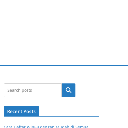
Cari
Recent Posts
Cara Daftar Win88 dengan Mudah di Semua