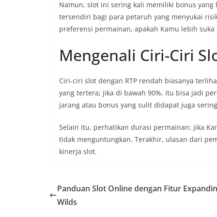
Namun, slot ini sering kali memiliki bonus yang
tersendiri bagi para petaruh yang menyukai ris
preferensi permainan, apakah Kamu lebih suka s
Mengenali Ciri-Ciri 
Ciri-ciri slot dengan RTP rendah biasanya terli
yang tertera; jika di bawah 90%, itu bisa jadi
jarang atau bonus yang sulit didapat juga sering
Selain itu, perhatikan durasi permainan; jika K
tidak menguntungkan. Terakhir, ulasan dari p
kinerja slot.
Panduan Slot Online dengan Fitur Expandi
Wilds