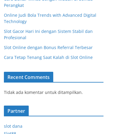
Perangkat
Online Judi Bola Trends with Advanced Digital
Technology
Slot Gacor Hari Ini dengan Sistem Stabil dan
Profesional
Slot Online dengan Bonus Referral Terbesar
Cara Tetap Tenang Saat Kalah di Slot Online
Recent Comments
Tidak ada komentar untuk ditampilkan.
Partner
slot dana
Slot88