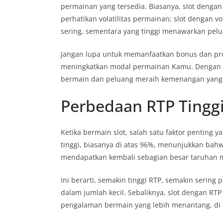
permainan yang tersedia. Biasanya, slot dengan
perhatikan volatilitas permainan; slot dengan 
sering, sementara yang tinggi menawarkan pelua
Jangan lupa untuk memanfaatkan bonus dan prom
meningkatkan modal permainan Kamu. Dengan s
bermain dan peluang meraih kemenangan yang 
Perbedaan RTP Tingg
Ketika bermain slot, salah satu faktor penting y
tinggi, biasanya di atas 96%, menunjukkan bah
mendapatkan kembali sebagian besar taruhan m
Ini berarti, semakin tinggi RTP, semakin seri
dalam jumlah kecil. Sebaliknya, slot dengan R
pengalaman bermain yang lebih menantang, di 