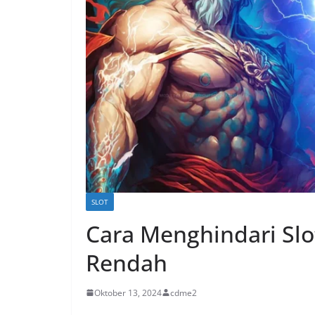
SLOT
Cara Menghindari Slo
Rendah
Oktober 13, 2024
cdme2