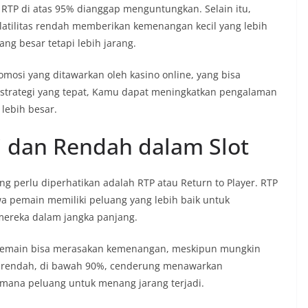
 RTP di atas 95% dianggap menguntungkan. Selain itu,
volatilitas rendah memberikan kemenangan kecil yang lebih
ng besar tetapi lebih jarang.
osi yang ditawarkan oleh kasino online, yang bisa
trategi yang tepat, Kamu dapat meningkatkan pengalaman
lebih besar.
i dan Rendah dalam Slot
ang perlu diperhatikan adalah RTP atau Return to Player. RTP
wa pemain memiliki peluang yang lebih baik untuk
ereka dalam jangka panjang.
ng pemain bisa merasakan kemenangan, meskipun mungkin
TP rendah, di bawah 90%, cenderung menawarkan
mana peluang untuk menang jarang terjadi.